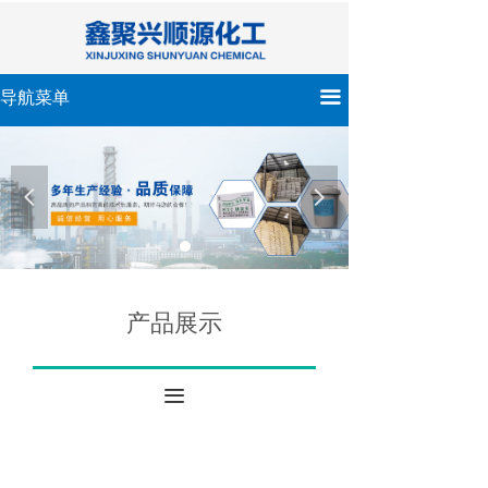
끀
导航菜单
넳
넲
产品展示
끀