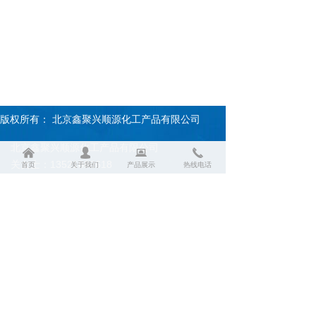
版权所有：
北京鑫聚兴顺源化工产品有限公司
北京鑫聚兴顺源化工产品有限公司
낀
넙
뀵
끅
关女士：13521888618
首页
关于我们
产品展示
热线电话
常经理：18810884865/13641376966
销售电话：010-80498509
电子邮件：873856653@qq.com
邮政编码：101399
地址：北京顺义区高丽营花水湾东首